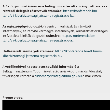
A Belügyminisztérium és a belügyminiszter által irányított szervek
részéről delegált résztvevők számára:
https://konferencia.bm-
tt.hu/vii-kiberbiztonsagi-jatsszma-regisztracio-b...
Az egészségügyi dolgozók
(a centrumkórházak és irányított
intézmények; az irányító vármegyei intézmények, kórházak; az országos
intézetek; a klinikák dolgozói)
számára:
https://konferencia.bm-
tt.hu/vii-kiberbiztonsagi-jatsszma-regisztracio-a...
Hallássérült személyek számára:
https://konferencia.bm-tt.hu/vii-
kiberbiztonsagi-jatsszma-regisztracio-h...
A
vetélkedővel kapcsolatos további információ
a
Belügyminisztérium, Tudománystratégiai és –koordinációs Főosztály
titkárságán kérhető a
tudomanystrategia@bm.gov.hu
e-mail címen.
Promo video: