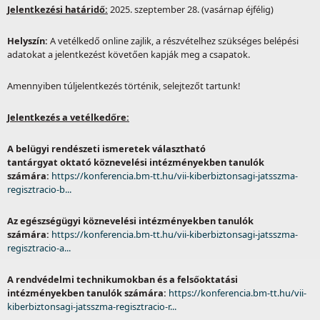
Jelentkezési határidő:
2025. szeptember 28. (vasárnap éjfélig)
Helyszín:
A vetélkedő online zajlik, a részvételhez szükséges belépési
adatokat a jelentkezést követően kapják meg a csapatok.
Amennyiben túljelentkezés történik, selejtezőt tartunk!
Jelentkezés a vetélkedőre:
A belügyi rendészeti ismeretek választható
tantárgyat oktató
köznevelési intézményekben tanulók
számára:
https://konferencia.bm-tt.hu/vii-kiberbiztonsagi-jatsszma-
regisztracio-b...
Az egészségügyi
köznevelési intézményekben tanulók
számára:
https://konferencia.bm-tt.hu/vii-kiberbiztonsagi-jatsszma-
regisztracio-a...
A rendvédelmi technikumokban és a felsőoktatási
intézményekben tanulók számára:
https://konferencia.bm-tt.hu/vii-
kiberbiztonsagi-jatsszma-regisztracio-r...