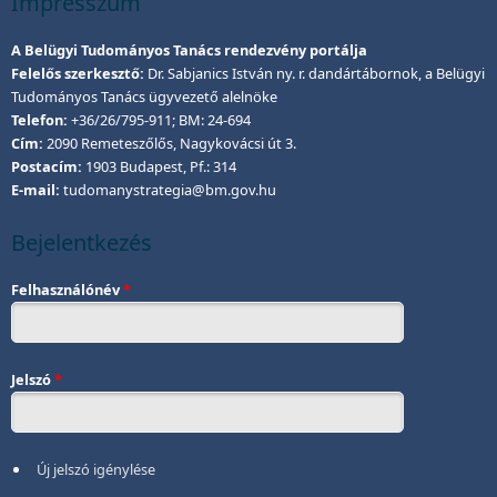
Impresszum
A Belügyi Tudományos Tanács rendezvény portálja
Felelős szerkesztő:
Dr. Sabjanics István ny. r. dandártábornok, a Belügyi
Tudományos Tanács ügyvezető alelnöke
Telefon:
+36/26/795-911; BM: 24-694
Cím:
2090 Remeteszőlős, Nagykovácsi út 3.
Postacím:
1903 Budapest, Pf.: 314
E-mail:
tudomanystrategia@bm.gov.hu
Bejelentkezés
Felhasználónév
*
Jelszó
*
Új jelszó igénylése