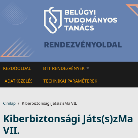
Ugrás a tartalomra
KEZDŐOLDAL
BTT RENDEZVÉNYEK
ADATKEZELÉS
TECHNIKAI PARAMÉTEREK
Címlap
/
Kiberbiztonsági Játs(s)zMa VII.
Kiberbiztonsági Játs(s)zMa
VII.