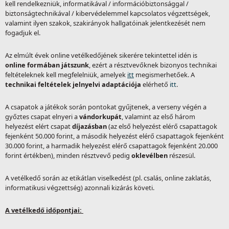
kell rendelkezniük, informatikával / információbiztonsággal /
biztonságtechnikával / kibervédelemmel kapcsolatos végzettségek,
valamint ilyen szakok, szakirányok hallgatóinak jelentkezését nem
fogadjuk el.
Az elmúlt évek online vetélkedőjének sikerére tekintettel idén is
online formában játszunk
, ezért a résztvevőknek bizonyos technikai
feltételeknek kell megfelelniük, amelyek
itt
megismerhetőek. A
technikai feltételek jelnyelvi adaptációja
elérhető
itt
.
A csapatok a játékok során pontokat gyűjtenek, a verseny végén a
győztes csapat elnyeri a
vándorkupát
, valamint az első három
helyezést elért csapat
díjazásban
(az első helyezést elérő csapattagok
fejenként 50.000 forint, a második helyezést elérő csapattagok fejenként
30.000 forint, a harmadik helyezést elérő csapattagok fejenként 20.000
forint értékben), minden résztvevő pedig
oklevélben
részesül.
A vetélkedő során az etikátlan viselkedést (pl. csalás, online zaklatás,
informatikusi végzettség) azonnali kizárás követi.
A vetélkedő időpontjai: