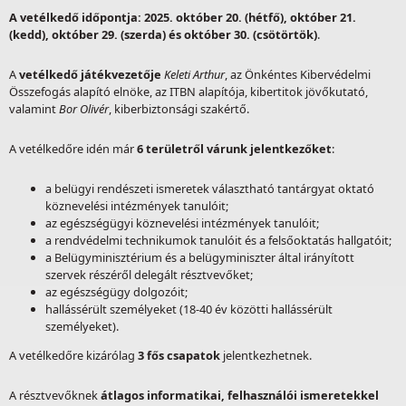
A vetélkedő időpontja: 2025. október 20. (hétfő), október 21.
(kedd), október 29. (szerda) és október 30. (csötörtök)
.
A
vetélkedő játékvezetője
Keleti Arthur
, az Önkéntes Kibervédelmi
Összefogás alapító elnöke, az ITBN alapítója, kibertitok jövőkutató,
valamint
Bor Olivér
, kiberbiztonsági szakértő.
A vetélkedőre idén már
6 területről várunk jelentkezőket
:
a belügyi rendészeti ismeretek választható tantárgyat oktató
köznevelési intézmények tanulóit;
az egészségügyi köznevelési intézmények tanulóit;
a rendvédelmi technikumok tanulóit és a felsőoktatás hallgatóit;
a Belügyminisztérium és a belügyminiszter által irányított
szervek részéről delegált résztvevőket;
az egészségügy dolgozóit;
hallássérült személyeket (18-40 év közötti hallássérült
személyeket).
A vetélkedőre kizárólag
3 fős csapatok
jelentkezhetnek.
A résztvevőknek
átlagos informatikai, felhasználói ismeretekkel