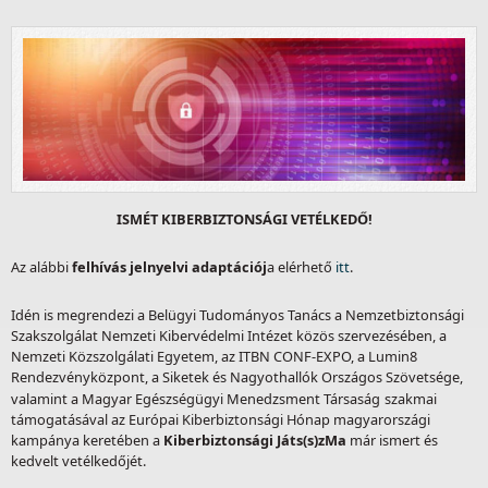
ISMÉT KIBERBIZTONSÁGI VETÉLKEDŐ!
Az alábbi
felhívás jelnyelvi adaptációj
a elérhető
itt
.
Idén is megrendezi a Belügyi Tudományos Tanács a Nemzetbiztonsági
Szakszolgálat Nemzeti Kibervédelmi Intézet közös szervezésében, a
Nemzeti Közszolgálati Egyetem, az ITBN CONF-EXPO, a Lumin8
Rendezvényközpont, a Siketek és Nagyothallók Országos Szövetsége,
valamint a Magyar Egészségügyi Menedzsment Társaság
szakmai
támogatásával az Európai Kiberbiztonsági Hónap magyarországi
kampánya keretében a
Kiberbiztonsági Játs(s)zMa
már ismert és
kedvelt vetélkedőjét.