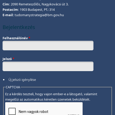
Cím:
2090 Remeteszőlős, Nagykovácsi út 3.
Postacím:
1903 Budapest, Pf.: 314
E-mail:
tudomanystrategia@bm.gov.hu
Bejelentkezés
Felhasználónév
*
Jelszó
*
Új jelszó igénylése
CAPTCHA
Ez a kérdés teszteli, hogy vajon ember-e a látogató, valamint
megelőzi az automatikus kéretlen üzenetek beküldését.