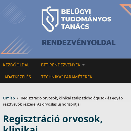
Ugrás a tartalomra
KEZDŐOLDAL
BTT RENDEZVÉNYEK
ADATKEZELÉS
TECHNIKAI PARAMÉTEREK
Címlap
/
Regisztráció orvosok, klinikai szakpszichológusok és egyéb
résztvevők részére_Az orvoslás új horizontjai
Regisztráció orvosok,
klinikai