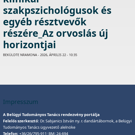
szakpszichológusok és
egyéb résztvevők
részére_Az orvoslás új
horizontjai
BEKÜLDTE
NRAMONA
- 2026, ÁPRILIS 22 - 10:35
Impresszum
A Belügyi Tudományos Tanács rendezvény portálja
Felelős szerkesztő:
Dr. Sabjanics István ny. r. dandártábornok, a Belügyi
Tudományos Tanács ügyvezető alelnöke
Telefon:
+36/26/795-911; BM: 24-694