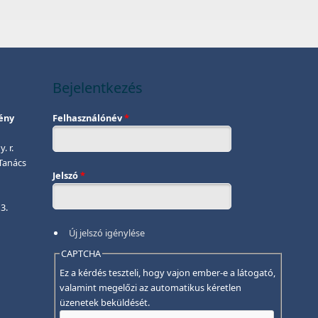
Bejelentkezés
ény
Felhasználónév
*
. r.
Tanács
Jelszó
*
3.
Új jelszó igénylése
CAPTCHA
Ez a kérdés teszteli, hogy vajon ember-e a látogató,
valamint megelőzi az automatikus kéretlen
üzenetek beküldését.