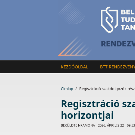
Ugrás a tartalomra
KEZDŐOLDAL
BTT RENDEZVÉN
Címlap
/
Regisztráció szakdolgozók részé
Regisztráció sz
horizontjai
BEKÜLDTE
NRAMONA
- 2026, ÁPRILIS 22 - 09:53