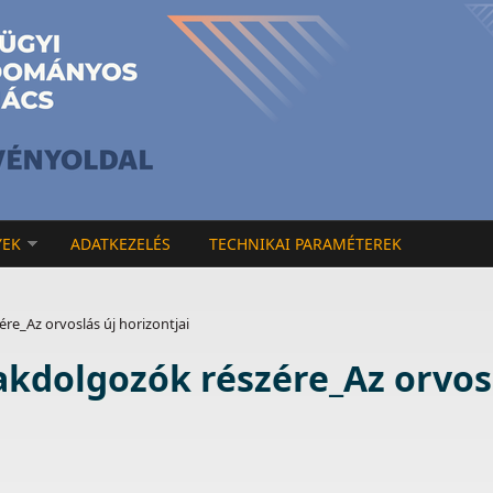
YEK
ADATKEZELÉS
TECHNIKAI PARAMÉTEREK
re_Az orvoslás új horizontjai
akdolgozók részére_Az orvos