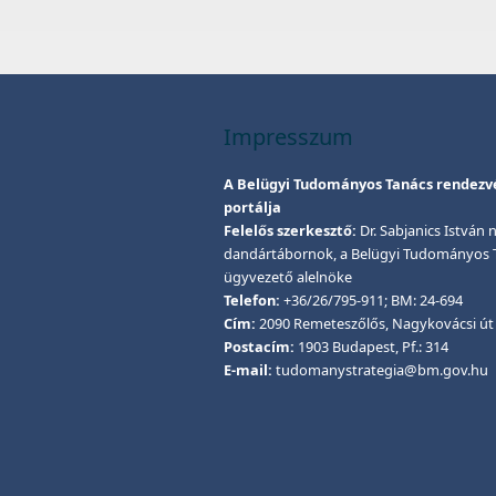
Impresszum
A Belügyi Tudományos Tanács rendezv
portálja
Felelős szerkesztő:
Dr. Sabjanics István ny
dandártábornok, a Belügyi Tudományos 
ügyvezető alelnöke
Telefon:
+36/26/795-911; BM: 24-694
Cím:
2090 Remeteszőlős, Nagykovácsi út 
Postacím:
1903 Budapest, Pf.: 314
E-mail:
tudomanystrategia@bm.gov.hu